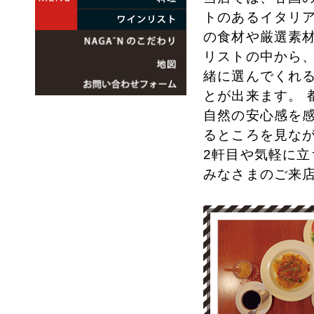
トのあるイタリ
の食材や厳選素材
リストの中から
緒に選んでくれ
とが出来ます。
自然の安心感を
るところを見な
2軒目や気軽に
みなさまのご来